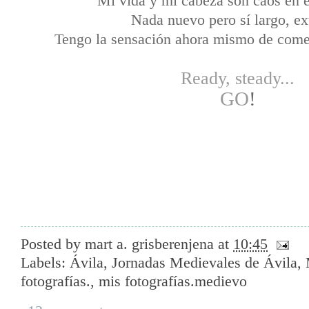
Mi vida y mi cabeza son caos en e
Nada nuevo pero sí largo, ex
Tengo la sensación ahora mismo de come
Ready, steady...
GO
!
Posted by
mart a. grisberenjena
at
10:45
Labels:
Ávila
,
Jornadas Medievales de Ávila
,
fotografías.
,
mis fotografías.medievo