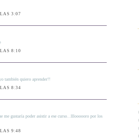
LAS 3:07
e
LAS 8:10
yo también quiero aprender!!
LAS 8:34
e me gustaría poder asistir a ese curso...llloooooro por los
LAS 9:48