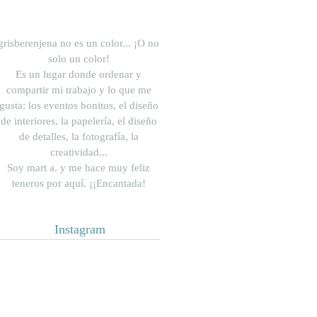
grisberenjena no es un color... ¡O no
solo un color!
Es un lugar donde ordenar y
compartir mi trabajo y lo que me
gusta: los eventos bonitos, el diseño
de interiores, la papelería, el diseño
de detalles, la fotografía, la
creatividad...
Soy mart a.
y me hace muy feliz
teneros por aquí. ¡
¡Encantada!
Instagram